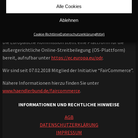
Alle Cookies
Aufgrund des Kleinunternehmerstatus wird gemäß § 19 UStG
die MwSt. in der Rechnung nicht ausgewiesen.
Ablehnen
Alternative Streitbeilegung:
Cookie-Richtlinie
Datenschutzerklärung
{title}
Die Europäische Kommission stellt eine Plattform für die
außergerichtliche Online-Streitbeilegung (OS-Plattform)
bereit, aufrufbar unter
https://ec.europa.eu/odr
.
Wir sind seit 07.02.2018 Mitglied der Initiative “FairCommerce”.
Nähere Informationen hierzu finden Sie unter
www.haendlerbund.de/faircommerce
.
INFORMATIONEN UND RECHTLICHE HINWEISE
AGB
DATENSCHUTZERKLÄRUNG
IMPRESSUM