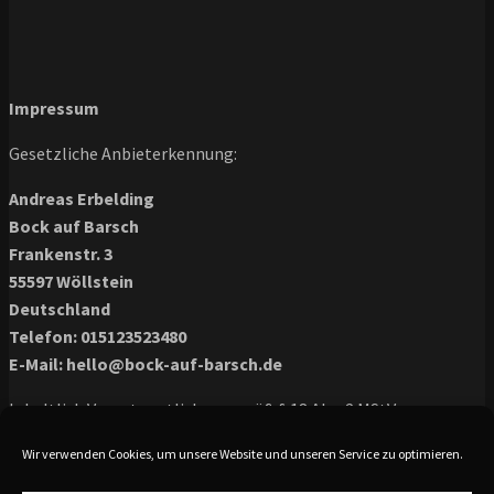
Impressum
Gesetzliche Anbieterkennung:
Andreas Erbelding
Bock auf Barsch
Frankenstr. 3
55597 Wöllstein
Deutschland
Telefon: 015123523480
E-Mail:
hello@bock-auf-barsch.de
Inhaltlich Verantwortlicher gemäß § 18 Abs. 2 MStV:
Herr Andreas Erbelding Frankenstr. 3
Wir verwenden Cookies, um unsere Website und unseren Service zu optimieren.
55597 Wöllstein