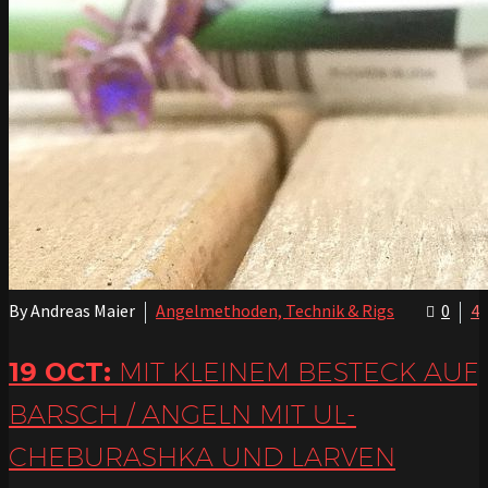
By Andreas Maier
Angelmethoden, Technik & Rigs
0
4
19 OCT:
MIT KLEINEM BESTECK AUF
BARSCH / ANGELN MIT UL-
CHEBURASHKA UND LARVEN