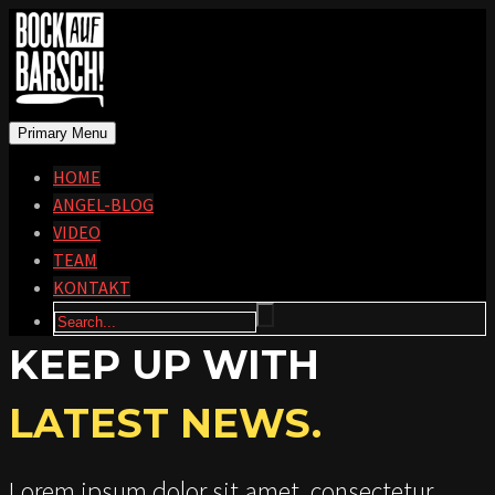
Primary Menu
HOME
ANGEL-BLOG
VIDEO
TEAM
KONTAKT
KEEP UP WITH
LATEST NEWS.
Lorem ipsum dolor sit amet, consectetur