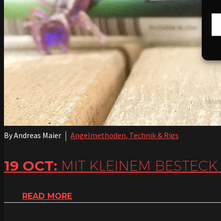
By Andreas Maier
Angelmethoden, Technik & Rigs
19 OCT:
MIT KLEINEM BESTECK
READ MORE