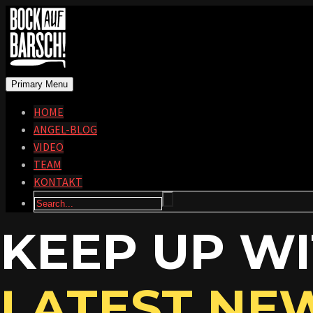
Primary Menu
HOME
ANGEL-BLOG
VIDEO
TEAM
KONTAKT
KEEP UP W
LATEST NE