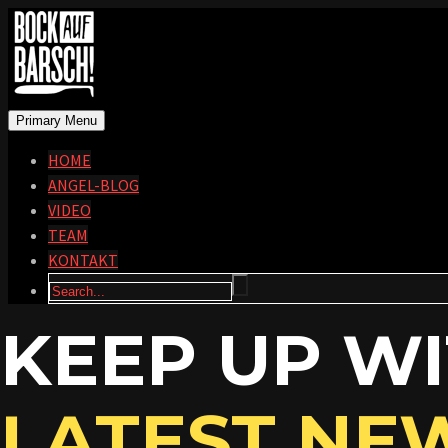
Primary Menu
HOME
ANGEL-BLOG
VIDEO
TEAM
KONTAKT
KEEP UP W
LATEST NE