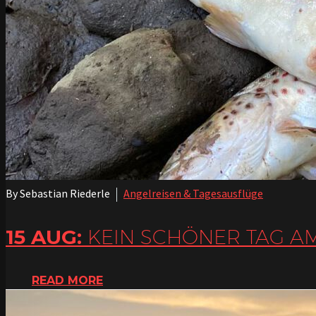
By Sebastian Riederle
Angelreisen & Tagesausflüge
15 AUG:
KEIN SCHÖNER TAG A
READ MORE