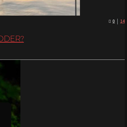
0
14
DER?