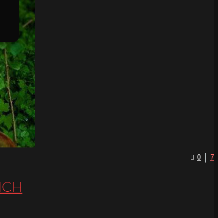
0
7
ICH