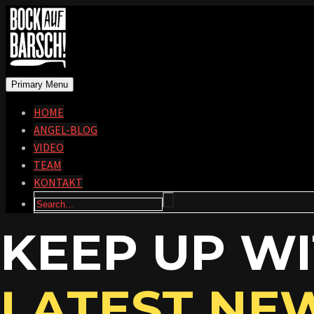
Primary Menu
HOME
ANGEL-BLOG
VIDEO
TEAM
KONTAKT
KEEP UP W
LATEST NE