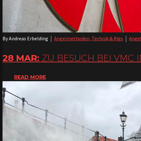
By Andreas Erbelding
Angelmethoden, Technik & Rigs
Angel
28 MAR:
ZU BESUCH BEI VMC I
READ MORE