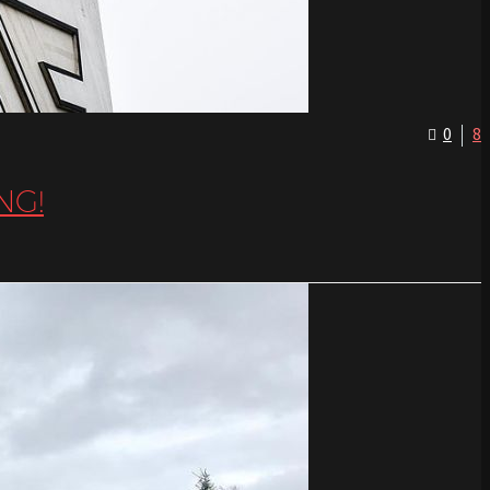
0
8
NG!