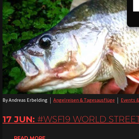
By Andreas Erbelding
Angelreisen & Tagesausflüge
Events 
17 JUN:
#WSF19 WORLD STREET 
READ MORE