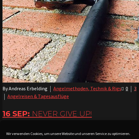
By Andreas Erbelding
Angelmethoden, Technik & Rigs
0
3
Angelreisen & Tagesausflüge
16 SEP:
NEVER GIVE UP!
READ MORE
Wir verwenden Cookies, um unsere Website und unseren Service zu optimieren.