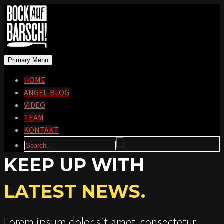
Primary Menu
HOME
ANGEL-BLOG
VIDEO
TEAM
KONTAKT
KEEP UP WITH
LATEST NEWS.
Lorem ipsum dolor sit amet, consectetur