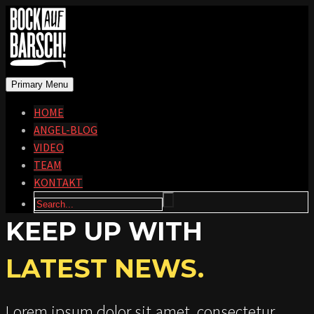
Primary Menu
HOME
ANGEL-BLOG
VIDEO
TEAM
KONTAKT
KEEP UP WITH
LATEST NEWS.
Lorem ipsum dolor sit amet, consectetur