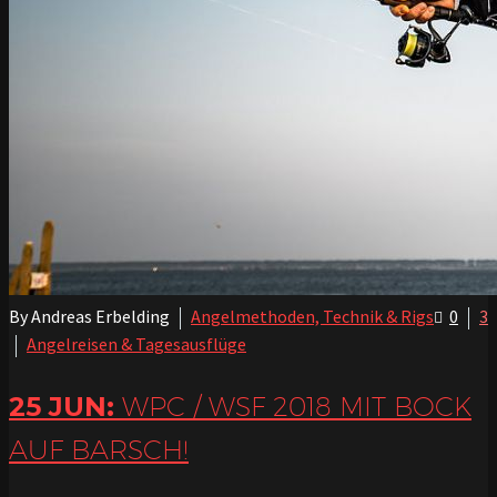
By Andreas Erbelding
Angelmethoden, Technik & Rigs
0
3
Angelreisen & Tagesausflüge
25 JUN:
WPC / WSF 2018 MIT BOCK
AUF BARSCH!