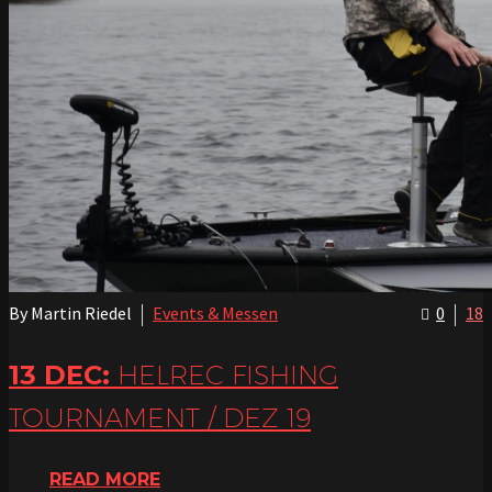
By Martin Riedel
Events & Messen
0
18
13 DEC:
HELREC FISHING
TOURNAMENT / DEZ 19
READ MORE