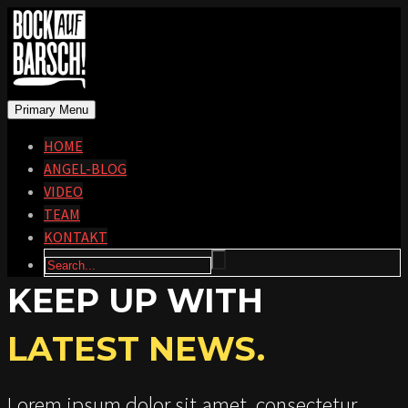
Primary Menu
HOME
ANGEL-BLOG
VIDEO
TEAM
KONTAKT
KEEP UP WITH
LATEST NEWS.
Lorem ipsum dolor sit amet, consectetur