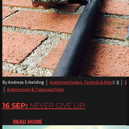
By Andreas Erbelding
Angelmethoden, Technik & Rigs
0
3
Angelreisen & Tagesausflüge
16 SEP:
NEVER GIVE UP!
READ MORE