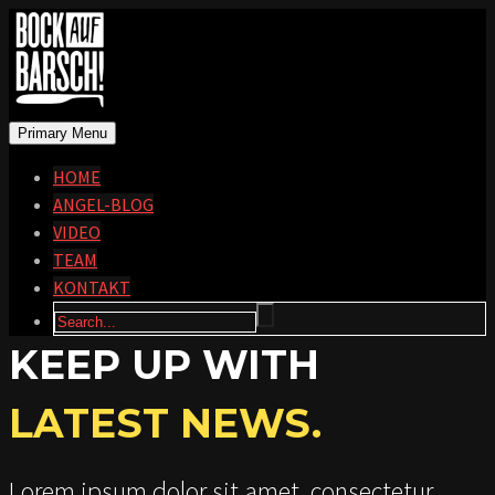
Primary Menu
HOME
ANGEL-BLOG
VIDEO
TEAM
KONTAKT
KEEP UP WITH
LATEST NEWS.
Lorem ipsum dolor sit amet, consectetur