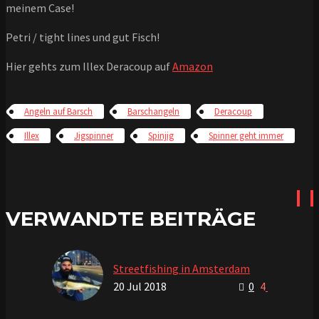
meinem Case!
Petri / tight lines und gut Fisch!
Hier gehts zum Illex Deracoup auf
Amazon
Angeln auf Barsch
Barschangeln
Deracoup
Illex
Jigspinner
Spinjig
Spinner geht immer
VERWANDTE BEITRÄGE
Streetfishing in Amsterdam
20 Jul 2018
0
4