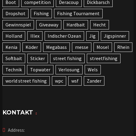
Boot
competition
Deracoup
Dickbarsch
Dropshot
Fishing
Fishing Tournament
Gewinnspiel
Giveaway
Hardbait
Hecht
Holland
Illex
Indischer Ozean
Jig
Jigspinner
Kenia
Köder
Megabass
messe
Mosel
Rhein
Softbait
Sticker
street fishing
streetfishing
Technik
Topwater
Verlosung
Wels
world street fishing
wpc
wsf
Zander
KONTAKT
Address: