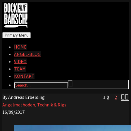
Primary Menu
HOME
ANGEL-BLOG
VIDEO
TEAM
KONTAKT


By Andreas Erbelding
0
2
Angelmethoden, Technik & Rigs
16/09/2017