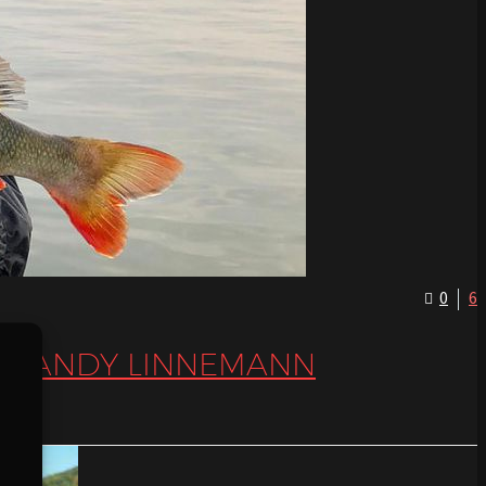
0
6
ON ANDY LINNEMANN