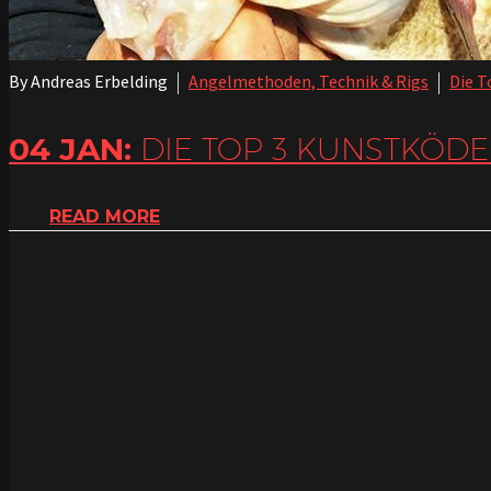
By Andreas Erbelding
Angelmethoden, Technik & Rigs
Die T
04 JAN:
DIE TOP 3 KUNSTKÖD
READ MORE