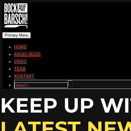
Primary Menu
HOME
ANGEL-BLOG
VIDEO
TEAM
KONTAKT
KEEP UP W
LATEST NE