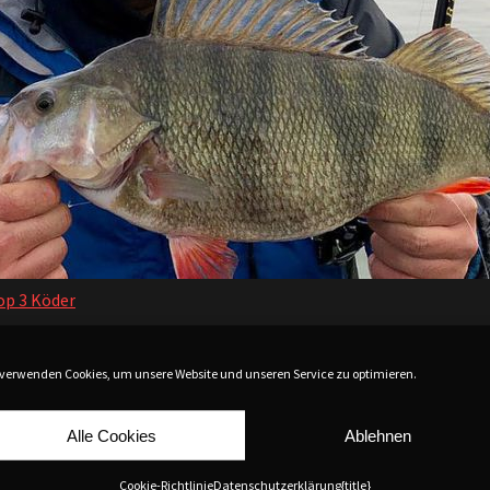
op 3 Köder
ER ZUM ANGELN AUF BARSCH V
 verwenden Cookies, um unsere Website und unseren Service zu optimieren.
Alle Cookies
Ablehnen
Cookie-Richtlinie
Datenschutzerklärung
{title}