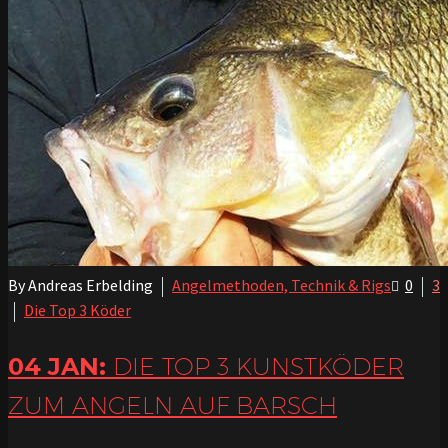
By Andreas Erbelding
Angelmethoden, Technik & Rigs
0
3
Die Top 3 Köder
04 JAN:
DIE TOP 3 KUNSTKÖDER
ZUM ANGELN AUF BARSCH