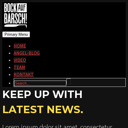
Primary Menu
HOME
ANGEL-BLOG
VIDEO
TEAM
KONTAKT
KEEP UP WITH
LATEST NEWS.
Lorem ipsum dolor sit amet, consectetur