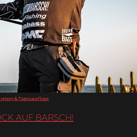
reisen & Tagesausflüge
OCK AUF BARSCH!