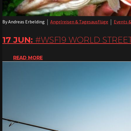
By Andreas Erbelding
Angelreisen & Tagesausflüge
Events 
17 JUN:
#WSF19 WORLD STREET 
READ MORE