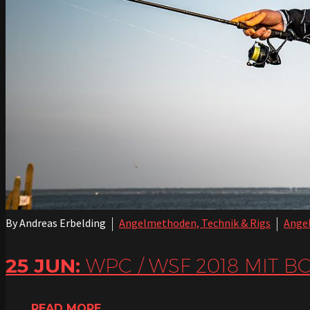
By Andreas Erbelding
Angelmethoden, Technik & Rigs
Angel
25 JUN:
WPC / WSF 2018 MIT B
READ MORE