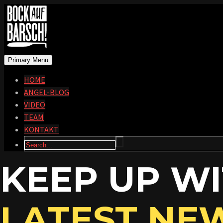
Primary Menu
HOME
ANGEL-BLOG
VIDEO
TEAM
KONTAKT
KEEP UP W
LATEST NE