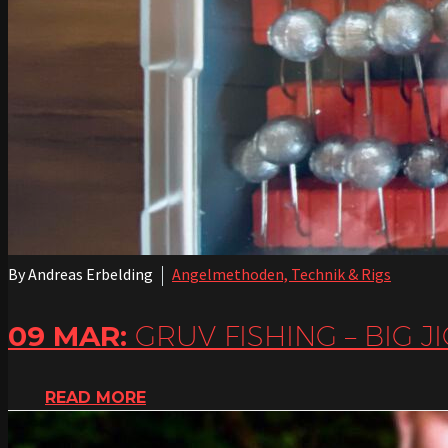
By Andreas Erbelding
Angelmethoden, Technik & Rigs
09 MAR:
GRUV FISHING – BIG J
READ MORE