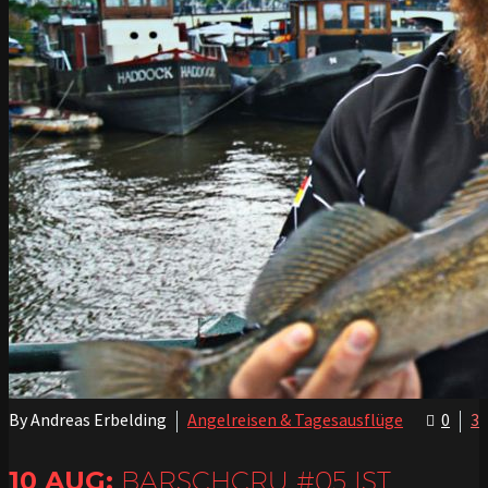
By Andreas Erbelding
Angelreisen & Tagesausflüge
0
3
10 AUG:
BARSCHCRU #05 IST