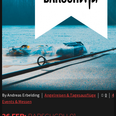
By Andreas Erbelding
Angelreisen & Tagesausflüge
0
4
Events & Messen
BARSCHCRU 01