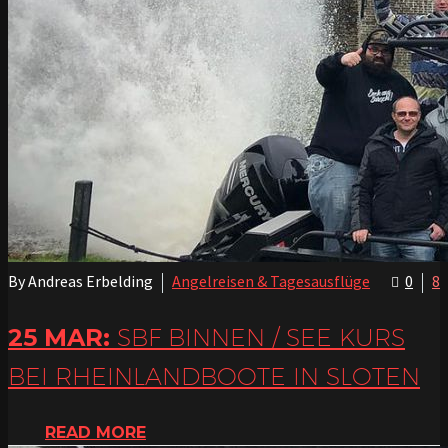
By Andreas Erbelding
Angelreisen & Tagesausflüge
0
8
25 MAR:
SBF BINNEN / SEE KURS
BEI RHEINLANDBOOTE IN SLOTEN
READ MORE