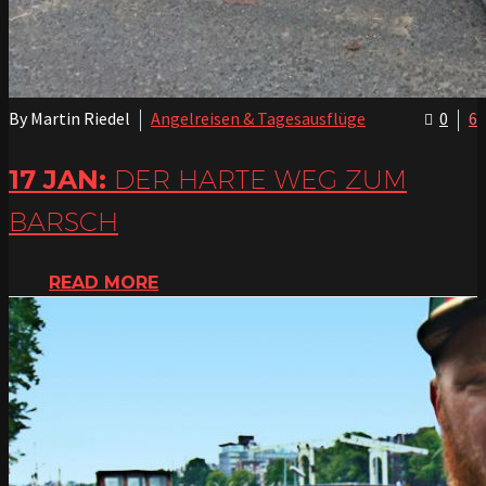
By Martin Riedel
Angelreisen & Tagesausflüge
0
6
17 JAN:
DER HARTE WEG ZUM
BARSCH
READ MORE