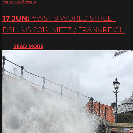
Events & Messen
17 JUN:
#WSF19 WORLD STREET
FISHING 2019, METZ / FRANKREICH
READ MORE