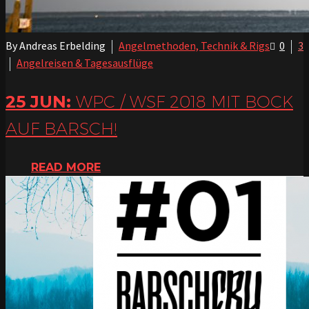
By Andreas Erbelding
Angelmethoden, Technik & Rigs
0
3
Angelreisen & Tagesausflüge
25 JUN:
WPC / WSF 2018 MIT BOCK
AUF BARSCH!
READ MORE