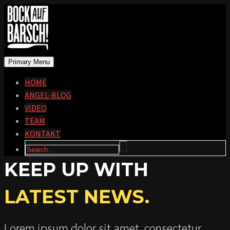
Primary Menu
HOME
ANGEL-BLOG
VIDEO
TEAM
KONTAKT
KEEP UP WITH
LATEST NEWS.
Lorem ipsum dolor sit amet, consectetur