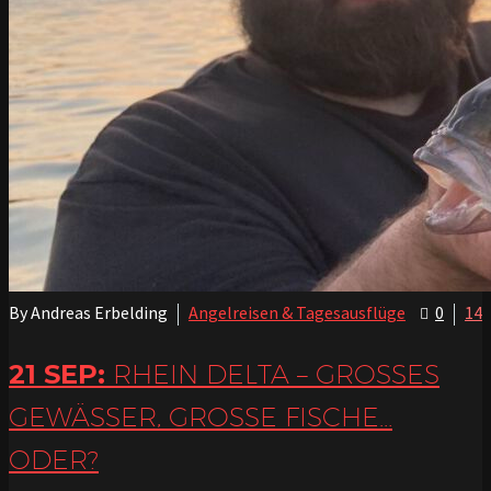
By Andreas Erbelding
Angelreisen & Tagesausflüge
0
14
21 SEP:
RHEIN DELTA – GROSSES G
EWÄSSER, GROSSE FISCHE… OD
ER?