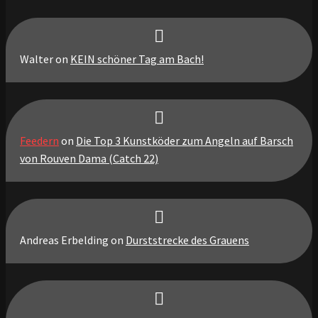
Walter
on
KEIN schöner Tag am Bach!
Feedern
on
Die Top 3 Kunstköder zum Angeln auf Barsch
von Rouven Dama (Catch 22)
Andreas Erbelding
on
Durststrecke des Grauens