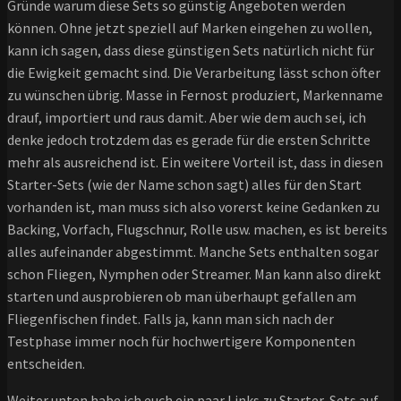
Gründe warum diese Sets so günstig Angeboten werden
können. Ohne jetzt speziell auf Marken eingehen zu wollen,
kann ich sagen, dass diese günstigen Sets natürlich nicht für
die Ewigkeit gemacht sind. Die Verarbeitung lässt schon öfter
zu wünschen übrig. Masse in Fernost produziert, Markenname
drauf, importiert und raus damit. Aber wie dem auch sei, ich
denke jedoch trotzdem das es gerade für die ersten Schritte
mehr als ausreichend ist. Ein weitere Vorteil ist, dass in diesen
Starter-Sets (wie der Name schon sagt) alles für den Start
vorhanden ist, man muss sich also vorerst keine Gedanken zu
Backing, Vorfach, Flugschnur, Rolle usw. machen, es ist bereits
alles aufeinander abgestimmt. Manche Sets enthalten sogar
schon Fliegen, Nymphen oder Streamer. Man kann also direkt
starten und ausprobieren ob man überhaupt gefallen am
Fliegenfischen findet. Falls ja, kann man sich nach der
Testphase immer noch für hochwertigere Komponenten
entscheiden.
Weiter unten habe ich euch ein paar Links zu Starter-Sets auf