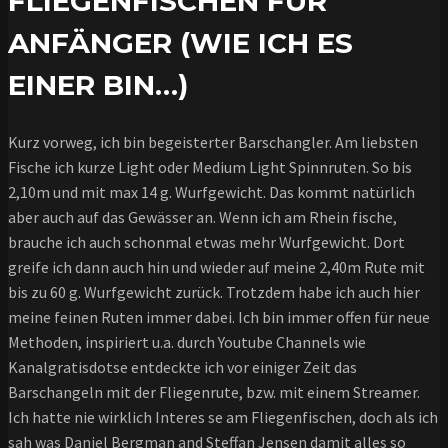
FLIEGENFISCHEN FÜR
ANFÄNGER (WIE ICH ES
EINER BIN…)
Kurz vorweg, ich bin begeisterter Barschangler. Am liebsten
Fische ich kurze Light oder Medium Light Spinnruten. So bis
2,10m und mit max 14 g. Wurfgewicht. Das kommt natürlich
aber auch auf das Gewässer an. Wenn ich am Rhein fische,
brauche ich auch schonmal etwas mehr Wurfgewicht. Dort
greife ich dann auch hin und wieder auf meine 2,40m Rute mit
bis zu 60 g. Wurfgewicht zurück. Trotzdem habe ich auch hier
meine feinen Ruten immer dabei. Ich bin immer offen für neue
Methoden, inspiriert u.a. durch Youtube Channels wie
Kanalgratisdotse entdeckte ich vor einiger Zeit das
Barschangeln mit der Fliegenrute, bzw. mit einem Streamer.
Ich hatte nie wirklich Interes se am Fliegenfischen, doch als ich
sah was Daniel Bergman and Steffan Jensen damit alles so