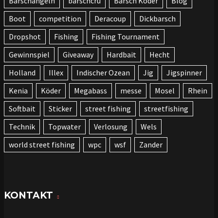
Barschangeln
barschcru
Barsch Köder
Blog
Boot
competition
Deracoup
Dickbarsch
Dropshot
Fishing
Fishing Tournament
Gewinnspiel
Giveaway
Hardbait
Hecht
Holland
Illex
Indischer Ozean
Jig
Jigspinner
Kenia
Köder
Megabass
messe
Mosel
Rhein
Softbait
Sticker
street fishing
streetfishing
Technik
Topwater
Verlosung
Wels
world street fishing
wpc
wsf
Zander
KONTAKT