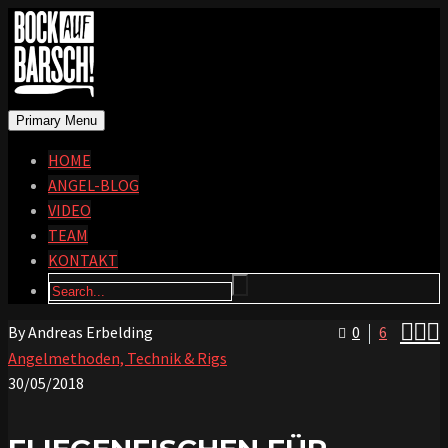
Primary Menu
HOME
ANGEL-BLOG
VIDEO
TEAM
KONTAKT



By Andreas Erbelding
0
6
Angelmethoden, Technik & Rigs
30/05/2018