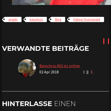
angeln
barschcru
Blog
Fishing Tournament
VERWANDTE BEITRÄGE
Barschcru #02 ist online
02 Apr 2018
0
3
HINTERLASSE
EINEN