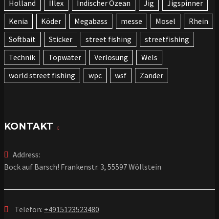
Holland
Illex
Indischer Ozean
Jig
Jigspinner
Kenia
Köder
Megabass
messe
Mosel
Rhein
Softbait
Sticker
street fishing
streetfishing
Technik
Topwater
Verlosung
Wels
world street fishing
wpc
wsf
Zander
KONTAKT
Address:
Bock auf Barsch! Frankenstr. 3, 55597 Wöllstein
Telefon:
+4915123523480