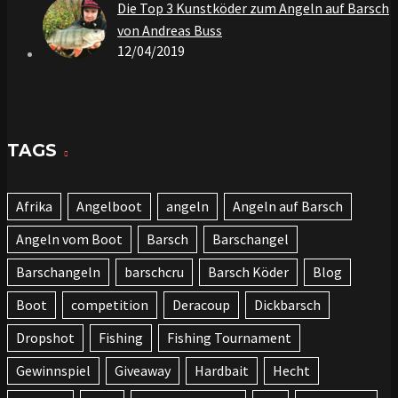
Die Top 3 Kunstköder zum Angeln auf Barsch
von Andreas Buss
12/04/2019
TAGS
Afrika
Angelboot
angeln
Angeln auf Barsch
Angeln vom Boot
Barsch
Barschangel
Barschangeln
barschcru
Barsch Köder
Blog
Boot
competition
Deracoup
Dickbarsch
Dropshot
Fishing
Fishing Tournament
Gewinnspiel
Giveaway
Hardbait
Hecht