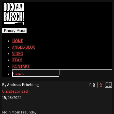
Primary Menu
HOME
ANGEL-BLOG
VIDEO
TEAM
KONTAKT


By Andreas Erbelding
0
9
Uncategorized
15/08/2022
Moin Moin Freunde,